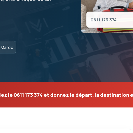
0611 173 374
s Maroc
lez le
0611 173 374
et donnez le départ, la destination e