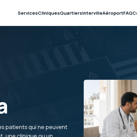
Services
Cliniques
Quartiers
Interville
Aéroport
FAQ
C
a
es patients qui ne peuvent
t, une clinique ou un