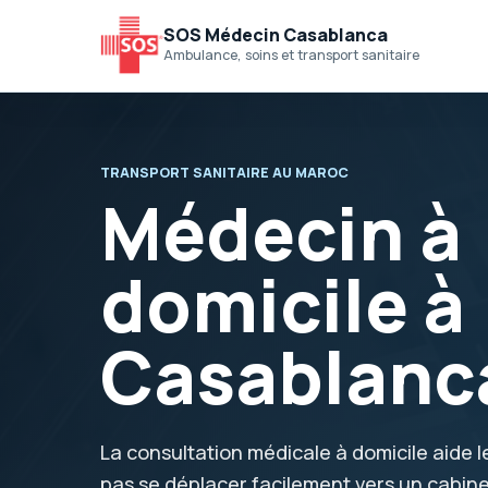
SOS Médecin Casablanca
Ambulance, soins et transport sanitaire
TRANSPORT SANITAIRE AU MAROC
Médecin à
domicile à
Casablanc
La consultation médicale à domicile aide l
pas se déplacer facilement vers un cabine