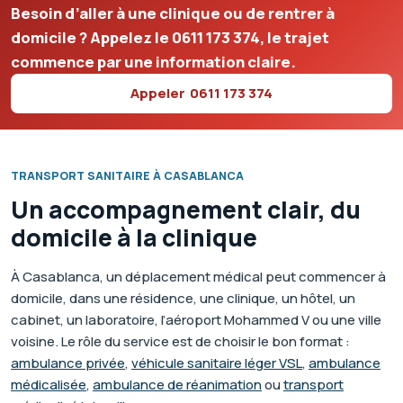
Besoin d’aller à une clinique ou de rentrer à
domicile ? Appelez le
0611 173 374
, le trajet
commence par une information claire.
Appeler
0611 173 374
TRANSPORT SANITAIRE À CASABLANCA
Un accompagnement clair, du
domicile à la clinique
À Casablanca, un déplacement médical peut commencer à
domicile, dans une résidence, une clinique, un hôtel, un
cabinet, un laboratoire, l’aéroport Mohammed V ou une ville
voisine. Le rôle du service est de choisir le bon format :
ambulance privée
,
véhicule sanitaire léger VSL
,
ambulance
médicalisée
,
ambulance de réanimation
ou
transport