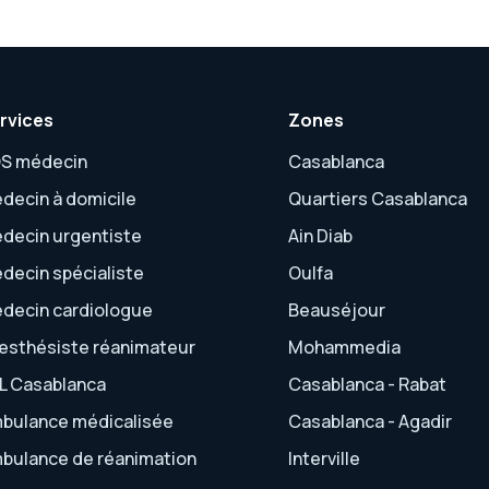
rvices
Zones
S médecin
Casablanca
decin à domicile
Quartiers Casablanca
decin urgentiste
Ain Diab
decin spécialiste
Oulfa
decin cardiologue
Beauséjour
esthésiste réanimateur
Mohammedia
L Casablanca
Casablanca - Rabat
bulance médicalisée
Casablanca - Agadir
bulance de réanimation
Interville