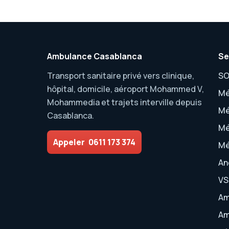
Ambulance Casablanca
Se
Transport sanitaire privé vers clinique,
SO
hôpital, domicile, aéroport Mohammed V,
Mé
Mohammedia et trajets interville depuis
Mé
Casablanca.
Mé
Appeler
0611 173 374
Mé
An
VS
Am
Am