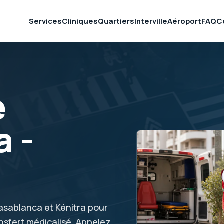
Services
Cliniques
Quartiers
Interville
Aéroport
FAQ
C
e
 -
Casablanca et Kénitra pour
ansfert médicalisé. Appelez