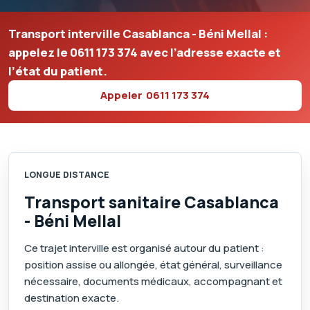
Transport interville Casablanca - Béni Mellal :
appelez le
0611 173 374
avec l’adresse exacte et
l’état du patient.
Appeler
0611 173 374
LONGUE DISTANCE
Transport sanitaire Casablanca
- Béni Mellal
Ce trajet interville est organisé autour du patient :
position assise ou allongée, état général, surveillance
nécessaire, documents médicaux, accompagnant et
destination exacte.