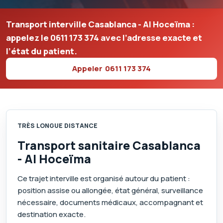
Transport interville Casablanca - Al Hoceïma :
appelez le
0611 173 374
avec l’adresse exacte et
l’état du patient.
Appeler
0611 173 374
TRÈS LONGUE DISTANCE
Transport sanitaire Casablanca
- Al Hoceïma
Ce trajet interville est organisé autour du patient :
position assise ou allongée, état général, surveillance
nécessaire, documents médicaux, accompagnant et
destination exacte.