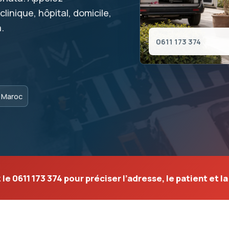
linique, hôpital, domicile,
.
0611 173 374
s Maroc
 le
0611 173 374
pour préciser l’adresse, le patient et l