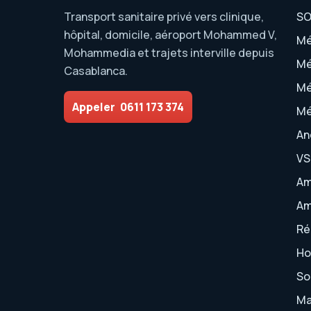
Transport sanitaire privé vers clinique,
SO
hôpital, domicile, aéroport Mohammed V,
Mé
Mohammedia et trajets interville depuis
Mé
Casablanca.
Mé
Appeler
0611 173 374
Mé
An
VS
Am
Am
Ré
Ho
So
Ma