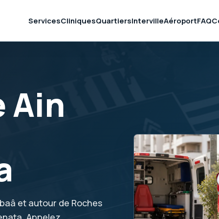
Services
Cliniques
Quartiers
Interville
Aéroport
FAQ
C
 Ain
a
Sebaâ et autour de Roches
enata. Appelez